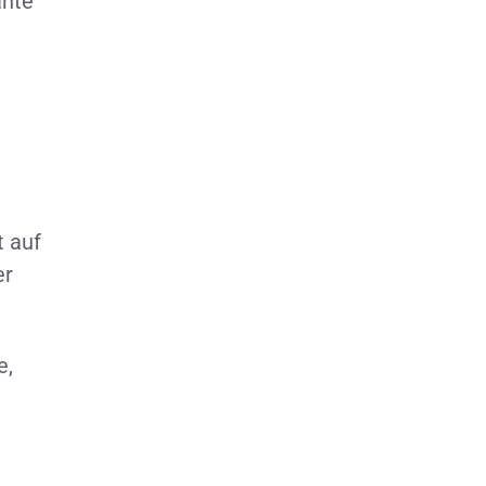
ante
t auf
er
e,