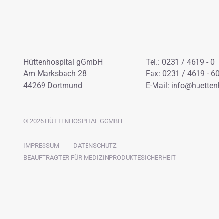
Hüttenhospital gGmbH
Tel.: 0231 / 4619 - 0
Am Marksbach 28
Fax: 0231 / 4619 - 6
44269 Dortmund
E-Mail:
info@huettenh
© 2026 HÜTTENHOSPITAL GGMBH
NAVIGATION
IMPRESSUM
DATENSCHUTZ
ÜBERSPRINGEN
BEAUFTRAGTER FÜR MEDIZINPRODUKTESICHERHEIT