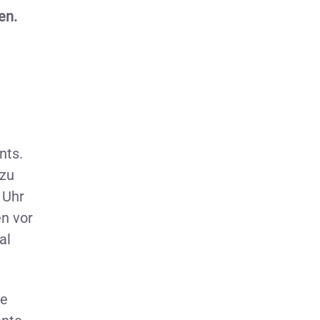
en.
nts.
 zu
 Uhr
en vor
al
le