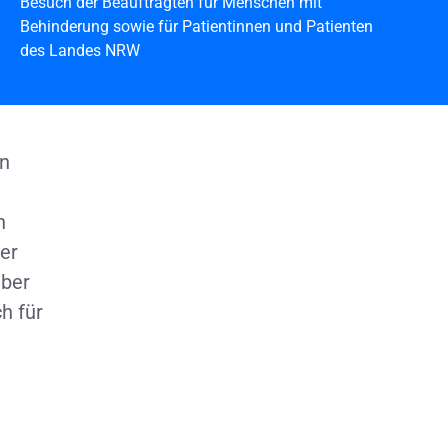
Besuch der Beauftragten für Menschen mit
Behinderung sowie für Patientinnen und Patienten
des Landes NRW
en
n
er
über
h für