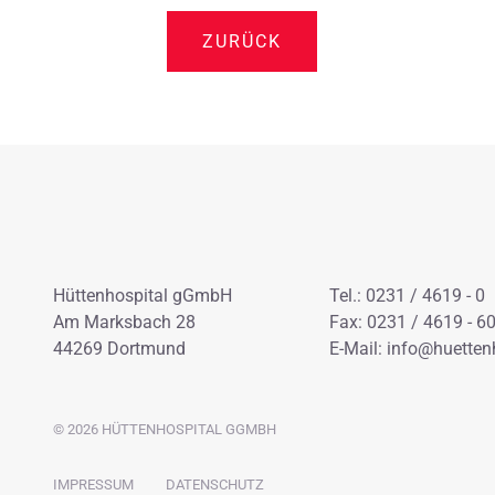
ZURÜCK
Hüttenhospital gGmbH
Tel.: 0231 / 4619 - 0
Am Marksbach 28
Fax: 0231 / 4619 - 6
44269 Dortmund
E-Mail:
info@huettenh
© 2026 HÜTTENHOSPITAL GGMBH
NAVIGATION
IMPRESSUM
DATENSCHUTZ